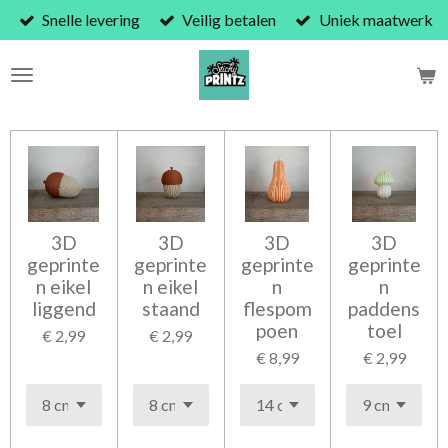
Snelle levering
Veilig betalen
Uniek maatwerk
Ga
direct
naar
de
hoofdinhoud
3D
3D
3D
3D
geprinte
geprinte
geprinte
geprinte
n eikel
n eikel
n
n
liggend
staand
flespom
paddens
poen
toel
€ 2,99
€ 2,99
€ 8,99
€ 2,99