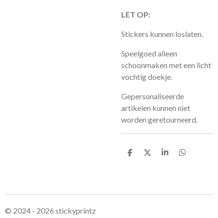
LET OP:
Stickers kunnen loslaten.
Speelgoed alleen
schoonmaken met een licht
vochtig doekje.
Gepersonaliseerde
artikelen kunnen niet
worden geretourneerd.
D
D
S
D
e
e
h
e
l
e
a
l
e
l
r
e
n
e
n
© 2024 - 2026 stickyprintz