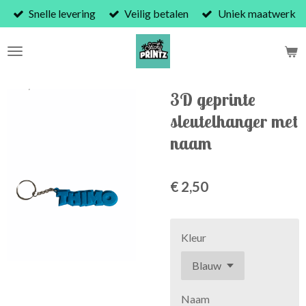
Snelle levering
Veilig betalen
Uniek maatwerk
Ga
direct
naar
de
hoofdinhoud
3D geprinte
sleutelhanger met
naam
€ 2,50
Kleur
Naam