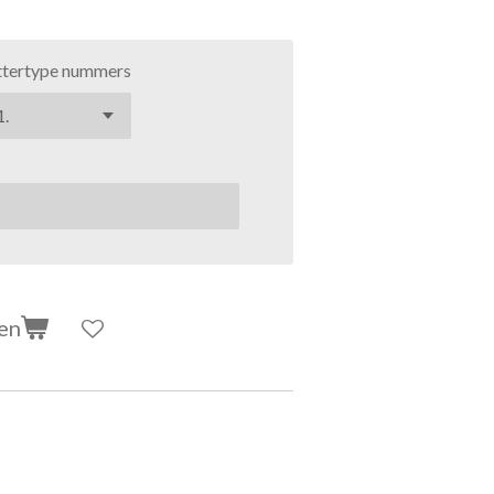
ttertype nummers
en