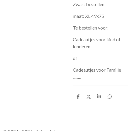
Zwart bestellen
maat: XL 49x75
Te bestellen voor:
Cadeautjes voor kind of
kinderen
of
Cadeautjes voor Familie
.........
D
D
S
D
e
e
h
e
l
e
a
l
e
l
r
e
n
e
n