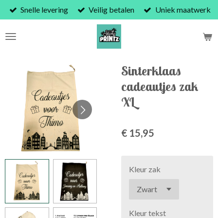
Snelle levering
Veilig betalen
Uniek maatwerk
Ga
direct
naar
de
hoofdinhoud
Sinterklaas
cadeautjes zak
XL
€ 15,95
Kleur zak
Kleur tekst