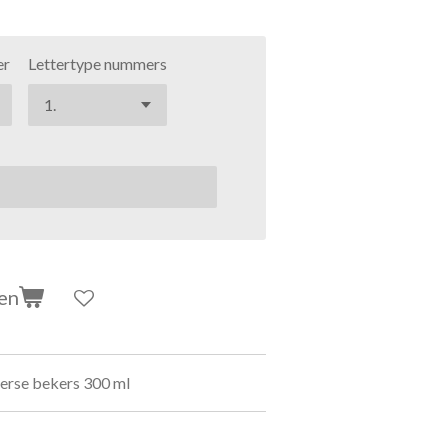
er
Lettertype nummers
en
erse bekers 300 ml