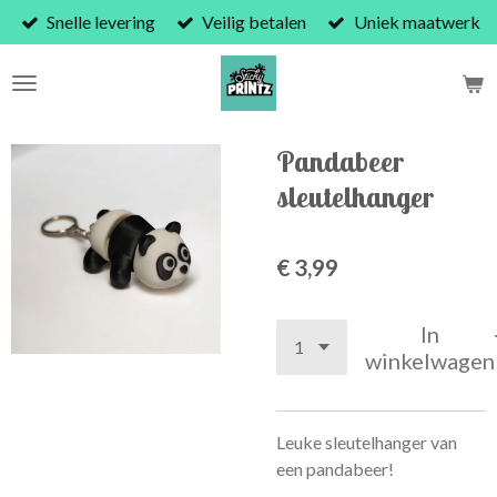
Snelle levering
Veilig betalen
Uniek maatwerk
Ga
direct
naar
de
hoofdinhoud
Pandabeer
sleutelhanger
€ 3,99
In
winkelwagen
Leuke sleutelhanger van
een pandabeer!