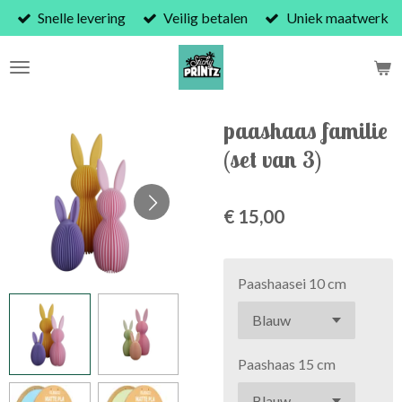
Snelle levering
Veilig betalen
Uniek maatwerk
Ga
direct
naar
de
hoofdinhoud
paashaas familie
(set van 3)
€ 15,00
Paashaasei 10 cm
Paashaas 15 cm