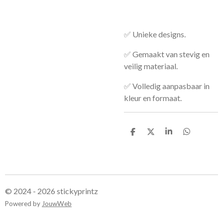
✅ Unieke designs.
✅ Gemaakt van stevig en
veilig materiaal.
✅ Volledig aanpasbaar in
kleur en formaat.
D
D
S
D
e
e
h
e
l
e
a
l
e
l
r
e
n
e
n
© 2024 - 2026 stickyprintz
Powered by
JouwWeb